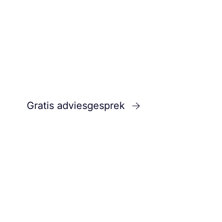
Wil je naast campagne-assets ook doorlope
materiaal produceren? Ga dan voor
social v
laten maken
als basis voor een always-on st
Gratis adviesgesprek
Bekijk portfolio