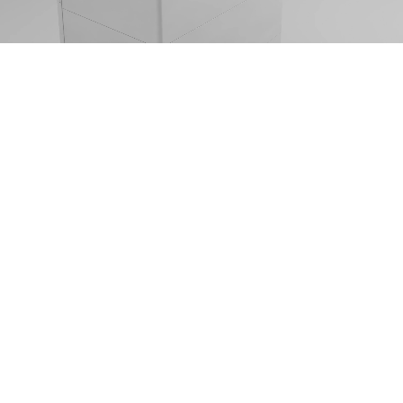
Waarom adverteren op TikTok
werkt voor jouw merk
TikTok is hét kanaal om snel bereik op te bouwen bij
een jong en koopkrachtig publiek. De feed is full
screen, sound-on en extreem snel - daardoor werkt
creatieve, authentieke content hier beter dan klassieke