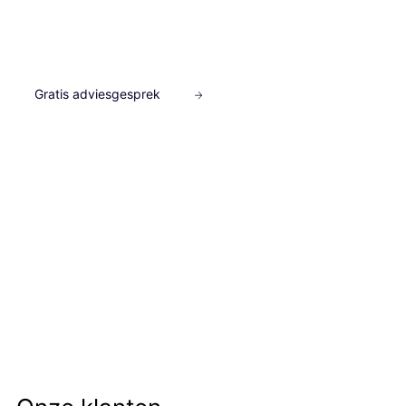
closings om snel winnaars te vinden.
Gratis adviesgesprek
Bekijk portfolio