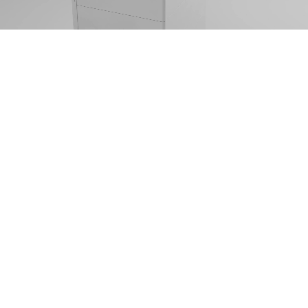
Waarom adverteren met video op
Facebook werkt
Facebook blijft een krachtig kanaal om snel bereik en
merkherkenning op te bouwen, mits je creatie klopt.
Video springt eruit in een drukke feed, vertelt meer in
minder tijd en laat je merkgevoel zien. Dankzij