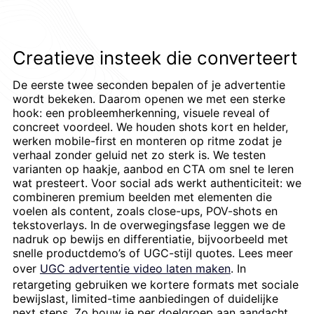
Creatieve insteek die converteert
De eerste twee seconden bepalen of je advertentie
wordt bekeken. Daarom openen we met een sterke
hook: een probleemherkenning, visuele reveal of
concreet voordeel. We houden shots kort en helder,
werken mobile-first en monteren op ritme zodat je
verhaal zonder geluid net zo sterk is. We testen
varianten op haakje, aanbod en CTA om snel te leren
wat presteert. Voor social ads werkt authenticiteit: we
combineren premium beelden met elementen die
voelen als content, zoals close-ups, POV-shots en
tekstoverlays. In de overwegingsfase leggen we de
nadruk op bewijs en differentiatie, bijvoorbeeld met
snelle productdemo’s of UGC-stijl quotes. Lees meer
over
UGC advertentie video laten maken
. In
retargeting gebruiken we kortere formats met sociale
bewijslast, limited-time aanbiedingen of duidelijke
next steps. Zo bouw je per doelgroep aan aandacht,