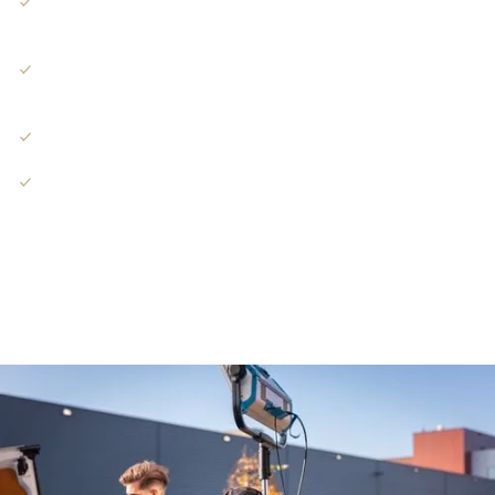
Bestandsgrootte
- Praktisch onder 100 MB
houden, maximaal 4 GB toegestaan.
Ondertiteling
- .srt meegeleverd en ingebakken
versies voor silent-first.
Thumbnails
- Click-waardige covers per variant.
Versiebeheer
- Duidelijke bestandsnamen per
kanaal, ratio en CTA.