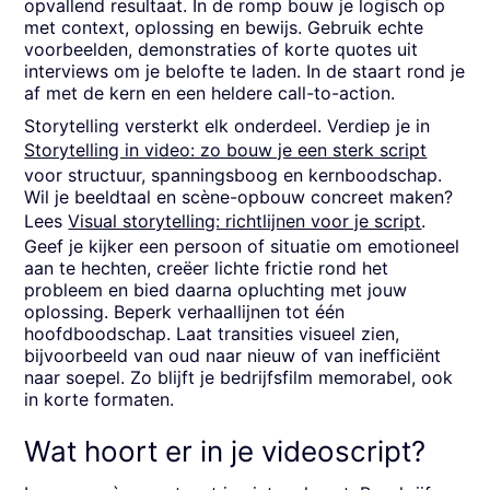
opvallend resultaat. In de romp bouw je logisch op
met context, oplossing en bewijs. Gebruik echte
voorbeelden, demonstraties of korte quotes uit
interviews om je belofte te laden. In de staart rond je
af met de kern en een heldere call-to-action.
Storytelling versterkt elk onderdeel. Verdiep je in
Storytelling in video: zo bouw je een sterk script
voor structuur, spanningsboog en kernboodschap.
Wil je beeldtaal en scène-opbouw concreet maken?
Lees
Visual storytelling: richtlijnen voor je script
.
Geef je kijker een persoon of situatie om emotioneel
aan te hechten, creëer lichte frictie rond het
probleem en bied daarna opluchting met jouw
oplossing. Beperk verhaallijnen tot één
hoofdboodschap. Laat transities visueel zien,
bijvoorbeeld van oud naar nieuw of van inefficiënt
naar soepel. Zo blijft je bedrijfsfilm memorabel, ook
in korte formaten.
Wat hoort er in je videoscript?