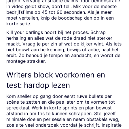
jargon. Vervang abstracte claims door demonstratie.
In video geldt show, don’t tell. Mik voor de meeste
bedrijfsfilms op 45 tot 90 seconden. Als je meer
moet vertellen, knip de boodschap dan op in een
korte serie.
Kill your darlings hoort bij het proces. Schrap
herhaling en alles wat de rode draad niet sterker
maakt. Vraag je per zin af wat de kijker wint. Als iets
niet bouwt aan herkenning, bewijs of actie, haal het
eruit. Zo behoud je tempo en aandacht, en wordt de
montage strakker.
Writers block voorkomen en
test: hardop lezen
Kom sneller op gang door eerst ruwe bullets per
scène te zetten en die pas later om te vormen tot
spreektaal. Werk in korte sprints en plan bewust
afstand in om fris te kunnen schrappen. Stel jezelf
minimale doelen per sessie en neem obstakels weg,
zoals te veel onderzoek voordat je schrijft. Inspiratie