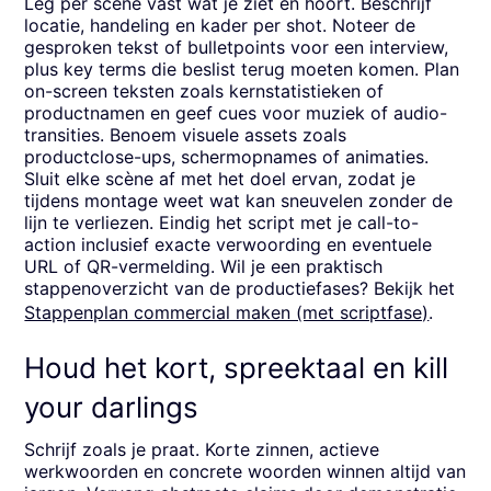
Leg per scène vast wat je ziet en hoort. Beschrijf
locatie, handeling en kader per shot. Noteer de
gesproken tekst of bulletpoints voor een interview,
plus key terms die beslist terug moeten komen. Plan
on-screen teksten zoals kernstatistieken of
productnamen en geef cues voor muziek of audio-
transities. Benoem visuele assets zoals
productclose-ups, schermopnames of animaties.
Sluit elke scène af met het doel ervan, zodat je
tijdens montage weet wat kan sneuvelen zonder de
lijn te verliezen. Eindig het script met je call-to-
action inclusief exacte verwoording en eventuele
URL of QR-vermelding. Wil je een praktisch
stappenoverzicht van de productiefases? Bekijk het
Stappenplan commercial maken (met scriptfase)
.
Houd het kort, spreektaal en kill
your darlings
Schrijf zoals je praat. Korte zinnen, actieve
werkwoorden en concrete woorden winnen altijd van