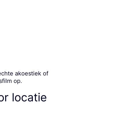
echte akoestiek of
sfilm op.
or locatie