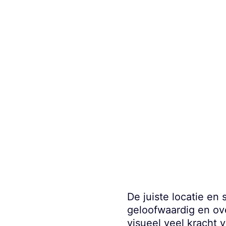
Leestijd:
13
min
De juiste locatie en
geloofwaardig en ov
visueel veel kracht v