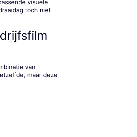
 passende visuele
 draaidag toch niet
rijfsfilm
mbinatie van
hetzelfde, maar deze