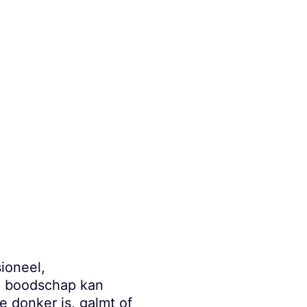
ioneel,
ke boodschap kan
e donker is, galmt of