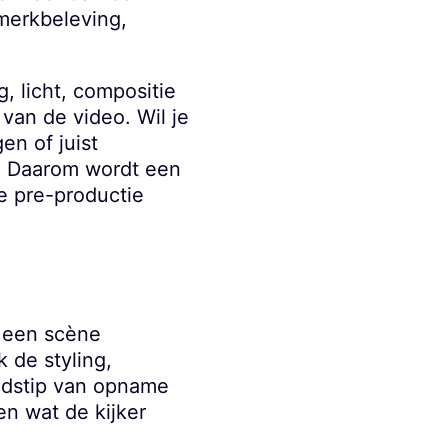
 merkbeleving,
, licht, compositie
 van de video. Wil je
en of juist
. Daarom wordt een
de pre-productie
n een scène
k de styling,
tijdstip van opname
n wat de kijker