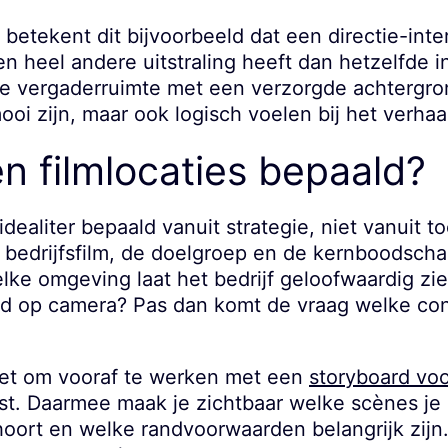
 betekent dit bijvoorbeeld dat een directie-inte
n heel andere uitstraling heeft dan hetzelfde i
hte vergaderruimte met een verzorgde achtergro
oi zijn, maar ook logisch voelen bij het verhaal 
 filmlocaties bepaald?
dealiter bepaald vanuit strategie, niet vanuit toe
 bedrijfsfilm, de doelgroep en de kernboodscha
lke omgeving laat het bedrijf geloofwaardig zi
d op camera? Pas dan komt de vraag welke conc
 het om vooraf te werken met een
storyboard voor
st. Daarmee maak je zichtbaar welke scènes je 
 hoort en welke randvoorwaarden belangrijk zijn