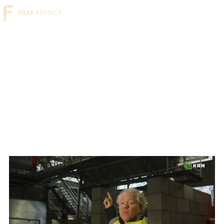
KRN - Rondleiding
[Drijfzink Installatie +
Polymeer
Sorteerinstallatie]