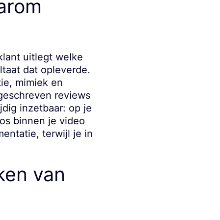
aarom
lant uitlegt welke
ltaat dat opleverde.
tie, mimiek en
 geschreven reviews
dig inzetbaar: op je
oos binnen je video
ntatie, terwijl je in
ken van