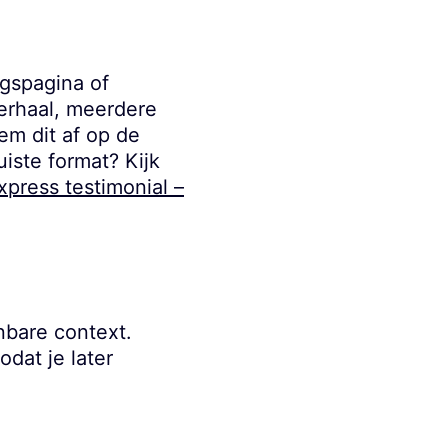
ngspagina of
verhaal, meerdere
em dit af op de
uiste format? Kijk
press testimonial –
nbare context.
odat je later