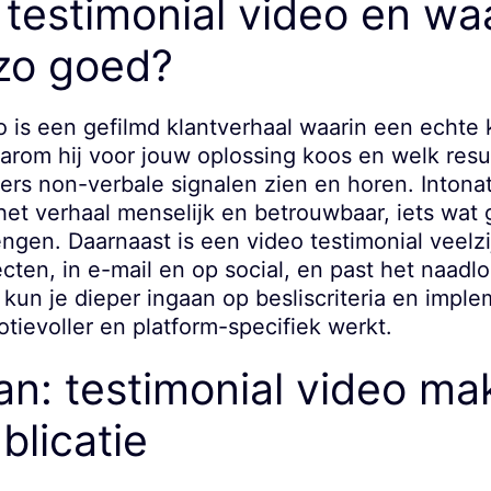
 testimonial video en w
 zo goed?
o is een gefilmd klantverhaal waarin een echte k
aarom hij voor jouw oplossing koos en welk resu
ers non-verbale signalen zien en horen. Intona
het verhaal menselijk en betrouwbaar, iets wat
gen. Daarnaast is een video testimonial veelzij
ecten, in e-mail en op social, en past het naadl
un je dieper ingaan op besliscriteria en impleme
tievoller en platform-specifiek werkt.
n: testimonial video ma
blicatie