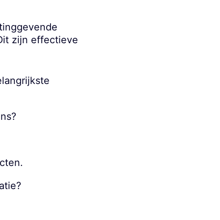
chtinggevende
it zijn effectieve
langrijkste
ons?
cten.
atie?