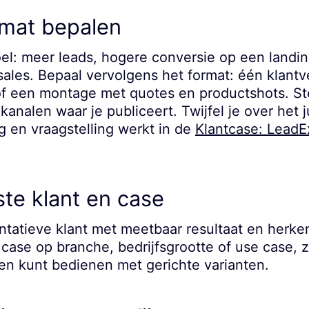
rmat bepalen
oel: meer leads, hogere conversie op een landi
ales. Bepaal vervolgens het format: één klant
of een montage met quotes en productshots. St
analen waar je publiceert. Twijfel je over het j
ng en vraagstelling werkt in de
Klantcase: LeadEx
ste klant en case
ntatieve klant met meetbaar resultaat en herke
e case op branche, bedrijfsgrootte of use case, z
n kunt bedienen met gerichte varianten.