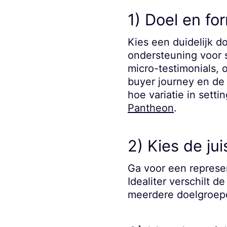
1) Doel en fo
Kies een duidelijk d
ondersteuning voor s
micro-testimonials, 
buyer journey en de k
hoe variatie in setti
Pantheon
.
2) Kies de jui
Ga voor een represe
Idealiter verschilt d
meerdere doelgroepe