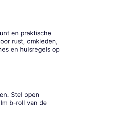
eunt en praktische
voor rust, omkleden,
nes en huisregels op
pen. Stel open
ilm b-roll van de