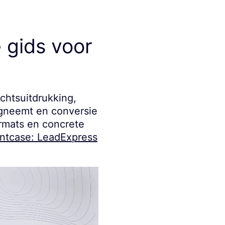
 gids voor
ichtsuitdrukking,
egneemt en conversie
ormats en concrete
antcase: LeadExpress