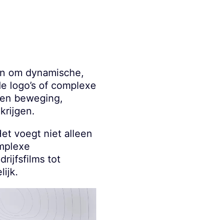
en om dynamische,
e logo’s of complexe
 en beweging,
krijgen.
et voegt niet alleen
omplexe
ijfsfilms tot
ijk.