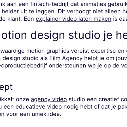
k aan een fintech-bedrijf dat animaties gebrui
 helder uit te leggen. Dit verhoogt niet alleen 
de klant. Een
explainer video laten maken
is da
tion design studio je he
aardige motion graphics vereist expertise en 
 design studio als Film Agency helpt je om jouw 
deoproductiebedrijf ondersteunen we je op de v
ept
ikkelt onze
agency video
studio een creatief co
 nu een educatieve video nodig hebt of dat je p
en voor een uniek idee.