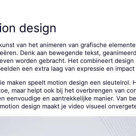
ion design
 kunst van het animeren van grafische element
creëren. Denk aan bewegende tekst, geanimeerd
t leven worden gebracht. Het combineert design
eelden een extra laag van expressie en impact 
ie maken speelt motion design een sleutelrol. H
toe, maar helpt ook bij het overbrengen van c
 eenvoudige en aantrekkelijke manier. Van bedr
otion design maakt je video visueel onvergetel