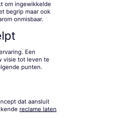
kt om ingewikkelde
het begrip maar ook
arom onmisbaar.
lpt
ervaring. Een
visie tot leven te
olgende punten.
ncept dat aansluit
akkende
reclame laten