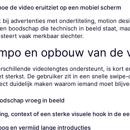
 hoe de video eruitziet op een mobiel scherm
jk bij advertenties met ondertiteling, motion des
en boodschap die technisch in beeld staat, maar
esteert vaak merkbaar slechter.
empo en opbouw van de 
schillende videolengtes ondersteunt, is kort e
t sterkst. De gebruiker zit in een snelle swipe
ect duidelijk maken waarom iemand moet blijven
odschap vroeg in beeld
g, context of een sterke visuele hook in de e
oog en vermijd lange introducties