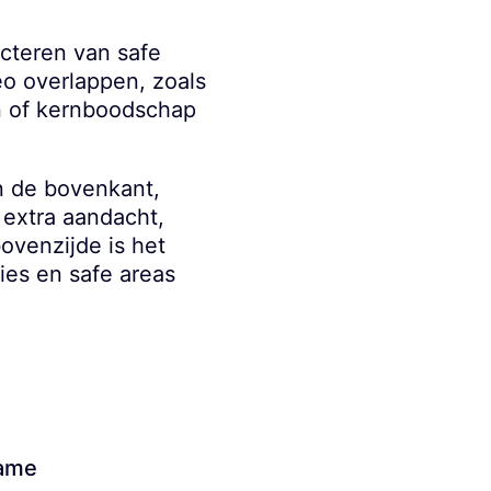
ecteren van safe
o overlappen, zoals
ion of kernboodschap
n de bovenkant,
 extra aandacht,
venzijde is het
ties en safe areas
rame