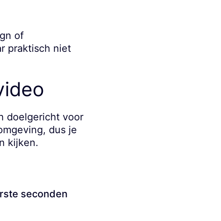
ign of
 praktisch niet
video
n doelgericht voor
-omgeving, dus je
 kijken.
erste seconden