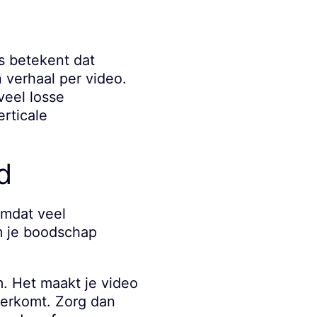
s betekent dat
 verhaal per video.
veel losse
erticale
d
omdat veel
om je boodschap
im. Het maakt je video
verkomt. Zorg dan