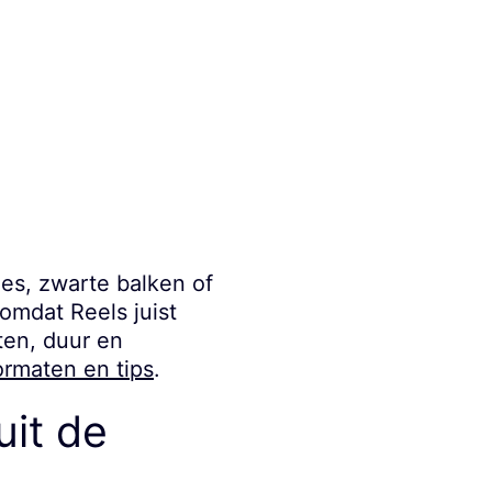
des, zwarte balken of
omdat Reels juist
ten, duur en
ormaten en tips
.
uit de