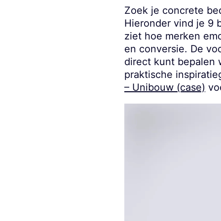
Zoek je concrete bed
Hieronder vind je 9 
ziet hoe merken emot
en conversie. De vo
direct kunt bepalen w
praktische inspirati
– Unibouw (case)
voo