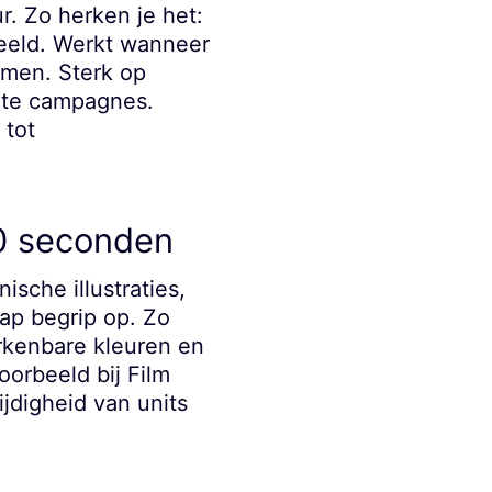
r. Zo herken je het:
beeld. Werkt wanneer
komen. Sterk op
chte campagnes.
 tot
90 seconden
sche illustraties,
tap begrip op. Zo
erkenbare kleuren en
oorbeeld bij Film
jdigheid van units