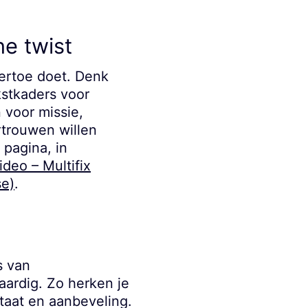
ne twist
 ertoe doet. Denk
kstkaders voor
 voor missie,
rtrouwen willen
 pagina, in
ideo – Multifix
se)
.
s van
aardig. Zo herken je
taat en aanbeveling.