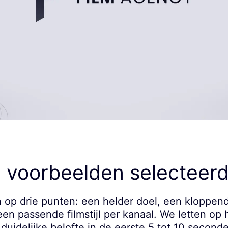
 voorbeelden selecteer
 op drie punten: een helder doel, een kloppend
een passende filmstijl per kanaal. We letten op
 duidelijke belofte in de eerste 5 tot 10 second