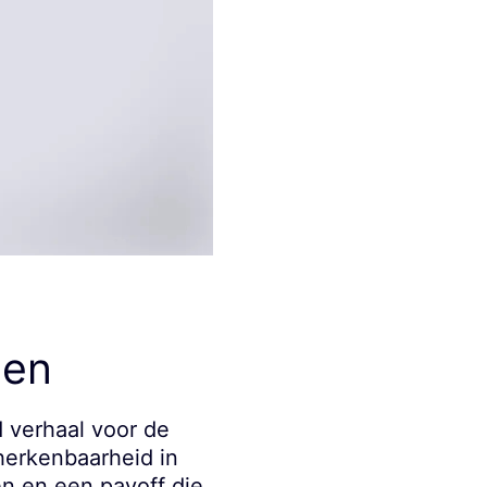
den
 verhaal voor de
 herkenbaarheid in
en en een payoff die