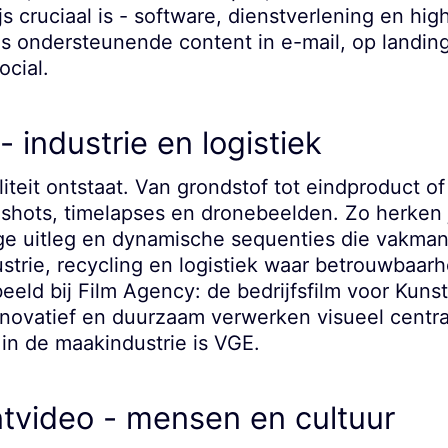
 cruciaal is - software, dienstverlening en hi
s ondersteunende content in e-mail, op landing
ocial.
- industrie en logistiek
iteit ontstaat. Van grondstof tot eindproduct of
oshots, timelapses en dronebeelden. Zo herken 
tige uitleg en dynamische sequenties die vakm
trie, recycling en logistiek waar betrouwbaarh
beeld bij Film Agency: de bedrijfsfilm voor Kuns
novatief en duurzaam verwerken visueel centra
in de maakindustrie is VGE.
ntvideo - mensen en cultuur