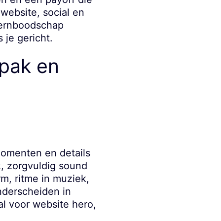
 website, social en
kernboodschap
 je gericht.
npak en
momenten en details
, zorgvuldig sound
rm, ritme in muziek,
nderscheiden in
aal voor website hero,