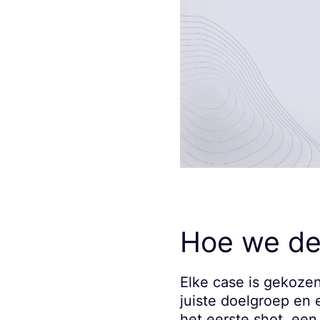
Hoe we de
Elke case is gekozen
juiste doelgroep en 
het eerste shot, een