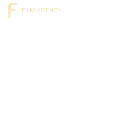
Bedrijfsfilm voorbe
formats die werken
Ontdek 9 bedrijfsfilm voorbeelden met aanpak
typen en kies wat werkt per kanaal en branc
adviesgesprek bij Film Agency.