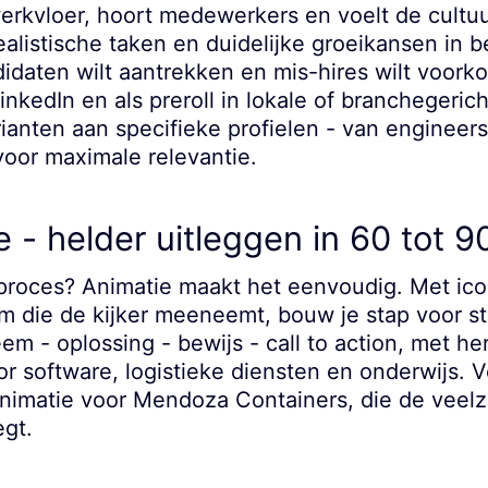
erkvloer, hoort medewerkers en voelt de cultuu
alistische taken en duidelijke groeikansen in 
ndidaten wilt aantrekken en mis-hires wilt voor
LinkedIn en als preroll in lokale of branchegeri
anten aan specifieke profielen - van engineers
oor maximale relevantie.
e - helder uitleggen in 60 tot 
roces? Animatie maakt het eenvoudig. Met iconi
em die de kijker meeneemt, bouw je stap voor s
eem - oplossing - bewijs - call to action, met h
or software, logistieke diensten en onderwijs. V
nimatie voor Mendoza Containers, die de veelzi
egt.