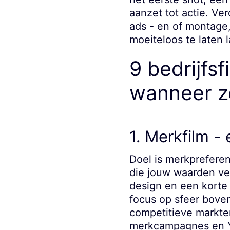
aanzet tot actie. Ve
ads - en of montag
moeiteloos te laten l
9 bedrijfs
wanneer z
1. Merkfilm 
Doel is merkprefere
die jouw waarden ve
design en een korte 
focus op sfeer boven
competitieve markten,
merkcampagnes en Y